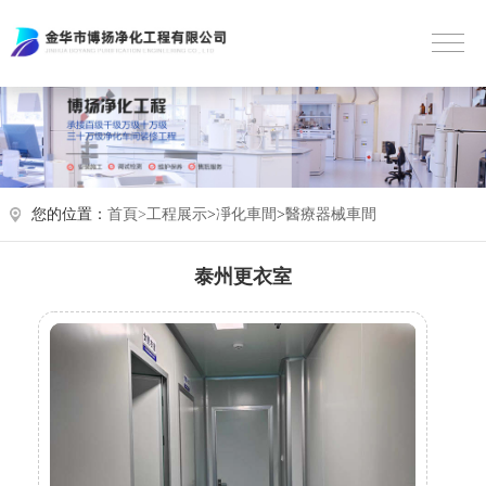
您的位置：
首頁>
工程展示
>
凈化車間
>
醫療器械車間
泰州更衣室